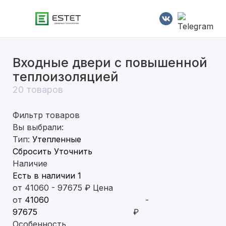
Входные двери с повышенной
В квартиру
теплоизоляцией
В частный дом
20 товаров
С терморазрывом
Фильтр товаров
Вы выбрали:
С электронным замком
Тип:
Утепленные
Сбросить
Уточнить
Наличие
Есть в наличии
1
от
41060
-
97675
₽
Цена
от
-
₽
Особенность