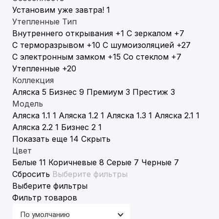
Установим уже завтра!
1
Утепленные
Тип
Внутреннего открывания
+1
С зеркалом
+7
С терморазрывом
+10
С шумоизоляцией
+27
С электронным замком
+15
Со стеклом
+7
Утепленные
+20
Коллекция
Аляска
5
Бизнес
9
Премиум
3
Престиж
3
Модель
Аляска 1.1
1
Аляска 1.2
1
Аляска 1.3
1
Аляска 2.1
1
Аляска 2.2
1
Бизнес 2
1
Показать еще 14
Скрыть
Цвет
Белые
11
Коричневые
8
Серые
7
Черные
7
Сбросить
Выберите фильтры
Выберите фильтры
Фильтр товаров