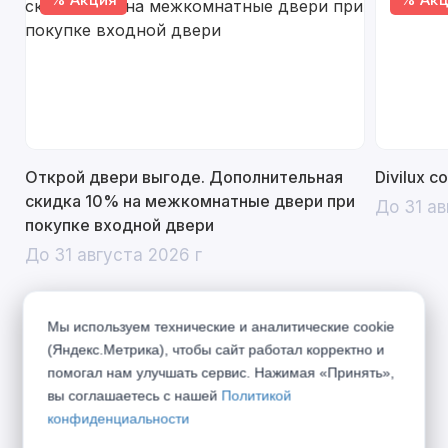
Открой двери выгоде. Дополнительная
Divilux 
скидка 10% на межкомнатные двери при
До 31 ав
покупке входной двери
До 31 августа 2026 г
Мы используем технические и аналитические cookie
(Яндекс.Метрика), чтобы сайт работал корректно и
Описание
помогал нам улучшать сервис. Нажимая «Принять»,
вы соглашаетесь с нашей
Политикой
Надежные двери коллекции Бизнес подарят
конфиденциальности
Вам тепло и спокойствие. Система