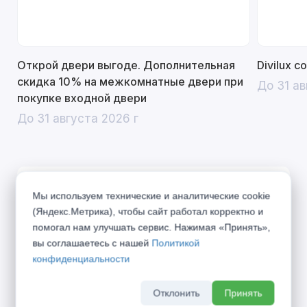
Открой двери выгоде. Дополнительная
Divilux 
скидка 10% на межкомнатные двери при
До 31 ав
покупке входной двери
До 31 августа 2026 г
Описание
Мы используем технические и аналитические cookie
(Яндекс.Метрика), чтобы сайт работал корректно и
Надежные двери коллекции Бизнес подарят
помогал нам улучшать сервис. Нажимая «Принять»,
Вам тепло и спокойствие. Система
вы соглашаетесь с нашей
Политикой
конфиденциальности
уплотнителей "HERMETIC" защитит Вас от
постороннего шума и запаха. Многообразие
Отклонить
Принять
предложенных панелей и покрытий позволит