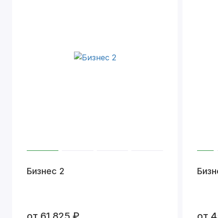
Бизнес 2
Бизн
от 61 825 ₽
от 4