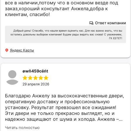
все в наличии,потому что в основном везде под
заказ,хороший консультант Анжела,добра к
клиентам, спасибо!
Ответ компании
Добрый день! Спасибо, что нашли время оценить нас. Для нас важно знать, что вы
остались довольны выбором компании! Будем рады видеть вас снова! С уважением,
ГК ESTET!
Яндекс Карты
øwñ459cëńt
29 апреля 2026
Благодарю Анжелу за высококачественные двери,
оперативную доставку и профессиональную
установку. Результат превзошел все ожидания!
Эти двери не только прекрасно выглядят, но и
надежно защищают от шума и холода. Анжела –
настоящий профессионал, который отлично знает
Читать полностью
свое дело. Рекомендую всем, кто ищет надежные