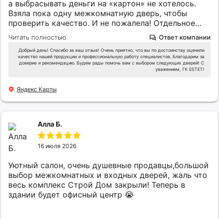
а выбрасывать деньги на «картон» не хотелось.
Взяла пока одну межкомнатную дверь, чтобы
проверить качество. И не пожалела! Отдельное
спасибо консультанту — девушка грамотно всё
Читать полностью
Ответ компании
объяснила, помогла подобрать вариант под мой
интерьер, ничего не навязывала. Дверь приехала
Добрый день! Спасибо за ваш отзыв! Очень приятно, что вы по достоинству оценили
качество нашей продукции и профессиональную работу специалистов. Благодарим за
целая, сборка аккуратная, покрытие ровное,
доверие и рекомендацию. Будем рады помочь вам с выбором следующих дверей! С
уважением, ГК ESTET!
фурнитура ходит мягко. Монтаж прошёл без
проблем. Теперь с чистой совестью планирую
Яндекс Карты
заказывать вторую дверь в скором времени.
Лучше купить одну хорошую сейчас, а вторую —
через месяц, чем взять сразу две дешёвки и потом
жалеть. Рекомендую!
Алла Б.
16 июля 2026
Уютный салон, очень душевные продавцы,большой
выбор межкомнатных и входных дверей, жаль что
весь комплекс Строй Дом закрыли! Теперь в
здании будет офисный центр 😭