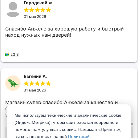
Городской ж.
31 мая 2026
Спасибо Анжеле за хорошую работу и быстрый
наход нужных нам дверей!
2GIS
Евгений А.
31 мая 2026
Магазин супер,спасибо Анжеле за качество и
скорость работы,быстро выбрали двери и сделал
заказ
Мы используем технические и аналитические cookie
(Яндекс.Метрика), чтобы сайт работал корректно и
Ответ компании
помогал нам улучшать сервис. Нажимая «Принять»,
Добрый день! Благодарим вас за высокую оценку. Для нас важно знать, что у вас
вы соглашаетесь с нашей
Политикой
остались положительные впечатления от покупки и предоставленного сервиса! Будем