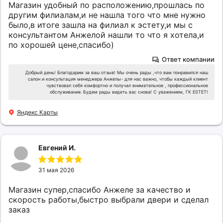
Магазин удобный по расположению,прошлась по
другим филиалам,и не нашла того что мне нужно
было,в итоге зашла на филиал к эстету,и мы с
консультантом Анжелой нашли то что я хотела,и
по хорошей цене,спасибо)
Ответ компании
Добрый день! Благодарим за ваш отзыв! Мы очень рады ,что вам понравился наш
салон и консультация менеджера Анжелы- для нас важно, чтобы каждый клиент
чувствовал себя комфортно и получал внимательное , профессиональное
обслуживание. Будем рады видеть вас снова! С уважением, ГК ESTET!
Яндекс Карты
Евгений И.
31 мая 2026
Магазин супер,спасибо Анжеле за качество и
скорость работы,быстро выбрали двери и сделал
заказ