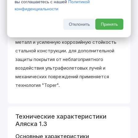
вы соглашаетесь с нашей
Политикой
функцией "No-Frost". Подходят для установки
конфиденциальности
в частные дома. Каждая дверь данной серии
Отклонить
Принять
покрывается Цинкогрунтом. Он обеспечивает
более глубокое проникновение краски в
металл и усиленную коррозийную стойкость
стальной конструкции. для дополнительной
защиты покрытия от неблагоприятного
воздействия ультрафиолетовых лучей и
механических повреждений применяется
технология "Toper".
Технические характеристики
Аляска 1.3
Основные характеристики