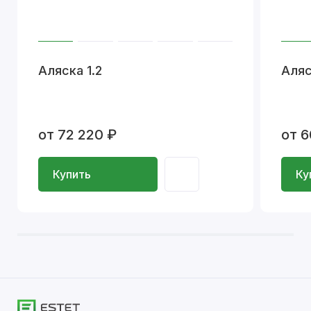
Аляска 1.2
Аляс
от 72 220 ₽
от 6
Купить
Ку