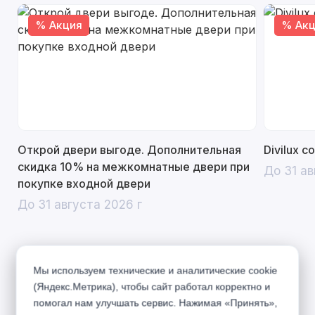
% Акция
% Акц
Открой двери выгоде. Дополнительная
Divilux 
скидка 10% на межкомнатные двери при
До 31 ав
покупке входной двери
До 31 августа 2026 г
Мы используем технические и аналитические cookie
Описание
(Яндекс.Метрика), чтобы сайт работал корректно и
помогал нам улучшать сервис. Нажимая «Принять»,
Презентабельные и уникальные двери Аляска с