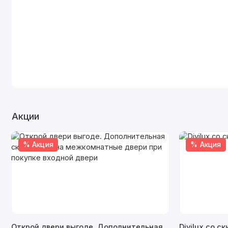
Акции
% Акция
% Акция
Открой двери выгоде. Дополнительная
Divilux со с