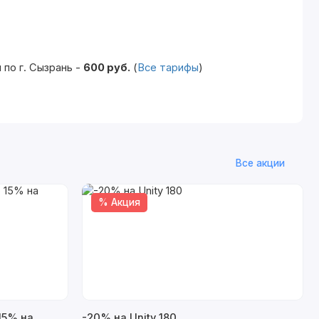
по г. Сызрань -
600 руб.
(
Все тарифы
)
Все акции
% Акция
15% на
-20% на Unity 180