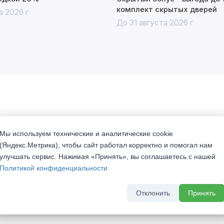
комплект скрытых дверей
а 2026 г
До 31 августа 2026 г
й "No-Frost". Подходят для установки в частные дома.
Мы используем технические и аналитические cookie
. Он обеспечивает более глубокое проникновение краски
(Яндекс.Метрика), чтобы сайт работал корректно и помогал нам
й конструкции. для дополнительной защиты покрытия от
улучшать сервис. Нажимая «Принять», вы соглашаетесь с нашей
ей и механических повреждений применяется технология
Политикой конфиденциальности
Отклонить
Принять