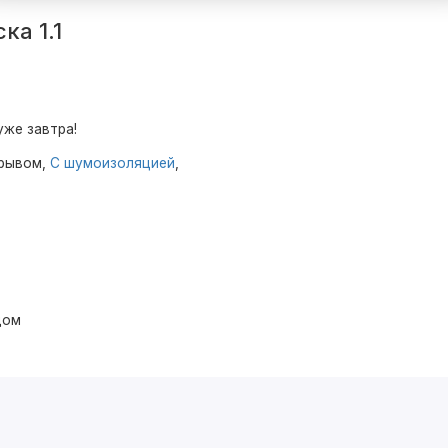
ка 1.1
уже завтра!
зрывом,
С шумоизоляцией
,
дом