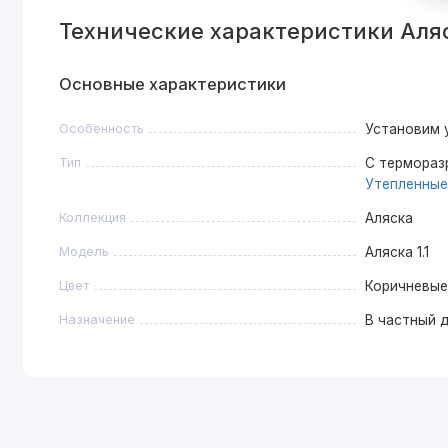
Технические характеристики Аляс
Основные характеристики
Особенность
Установим 
Тип
С термора
Утепленные
Коллекция
Аляска
Модель
Аляска 1.1
Цвет
Коричневые
Назначение
В частный 