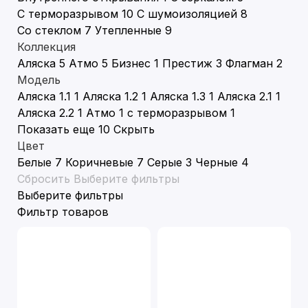
С терморазрывом
10
С шумоизоляцией
8
Со стеклом
7
Утепленные
9
Коллекция
Аляска
5
Атмо
5
Бизнес
1
Престиж
3
Флагман
2
Модель
Аляска 1.1
1
Аляска 1.2
1
Аляска 1.3
1
Аляска 2.1
1
Аляска 2.2
1
Атмо 1 с терморазрывом
1
Показать еще 10
Скрыть
Цвет
Белые
7
Коричневые
7
Серые
3
Черные
4
Сбросить
Выберите фильтры
Выберите фильтры
Фильтр товаров