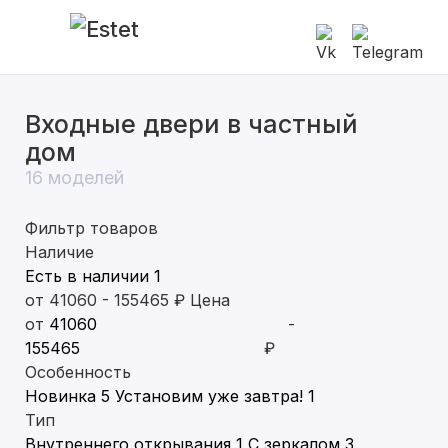
Входные двери в частный
В квартиру
дом
В частный дом
16 моделей
С терморазрывом
Фильтр товаров
Наличие
С электронным замком
Есть в наличии
1
от
41060
-
155465
₽
Цена
от
-
₽
Особенность
Новинка
5
Установим уже завтра!
1
Тип
Внутреннего открывания
1
С зеркалом
3