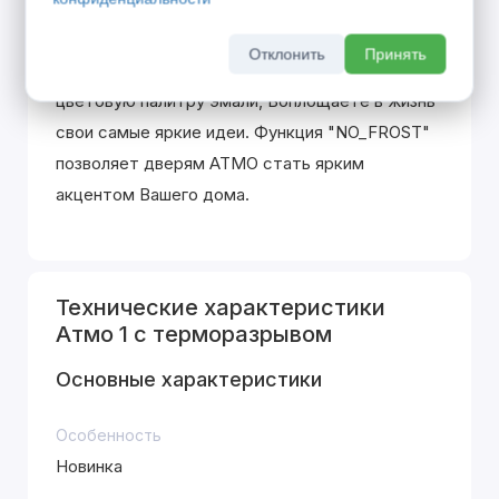
панели, покрытые атмосферостойкой эмалью
"EMALINE". Она убережет Вашу дверь от
Отклонить
Принять
воздействий внешней среды. Используя
цветовую палитру эмали, Воплощаете в жизнь
свои самые яркие идеи. Функция "NO_FROST"
позволяет дверям ATMO стать ярким
акцентом Вашего дома.
Технические характеристики
Атмо 1 с терморазрывом
Основные характеристики
Особенность
Новинка