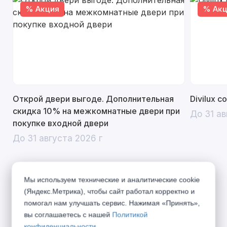
% Акция
% Акц
Открой двери выгоде. Дополнительная
Divilux 
скидка 10% на межкомнатные двери при
До 31 ав
покупке входной двери
До 31 августа 2026 г
Мы используем технические и аналитические cookie
Описание
(Яндекс.Метрика), чтобы сайт работал корректно и
помогал нам улучшать сервис. Нажимая «Принять»,
вы соглашаетесь с нашей
Политикой
Главной особенностью коллекции являются
конфиденциальности