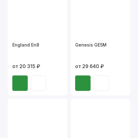
England En8
Genesis GE5M
от 20 315 ₽
от 29 640 ₽