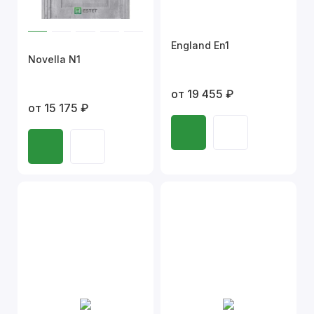
England En1
Novella N1
от 19 455 ₽
от 15 175 ₽