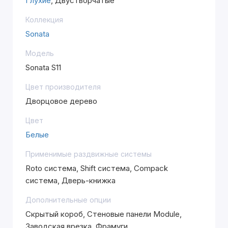
Глухие
, Двустворчатые
Коллекция
Sonata
Модель
Sonata S11
Цвет производителя
Дворцовое дерево
Цвет
Белые
Применимые раздвижные системы
Roto система, Shift система, Compack
система, Дверь-книжка
Дополнительные опции
Скрытый короб, Стеновые панели Module,
Заводская врезка, Фрамуги