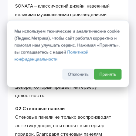
SONATA – классический дизайн, навеянный
великими музыкальными произведениями
одноименного жанра. Вклад каждой детали
Мы используем технические и аналитические cookie
похож на распределение партий в оркестре,
(Яндекс.Метрика), чтобы сайт работал корректно и
где только гармоничное звучание всех
помогал нам улучшать сервис. Нажимая «Принять»,
участников создаёт единую законченную
вы соглашаетесь с нашей
Политикой
эстетику.
конфиденциальности
01 Плинтус
Отклонить
Принять
Плинтус является полноценным элементом
декора, который придаёт интерьеру
целостность.
02 Стеновые панели
Стеновые панели не только воспроизводят
эстетику двери, но и вносят в интерьер
порядок. Благодаря стеновым панелям