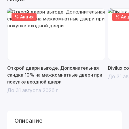
% Акция
% Акц
Открой двери выгоде. Дополнительная
Divilux 
скидка 10% на межкомнатные двери при
До 31 ав
покупке входной двери
До 31 августа 2026 г
Описание