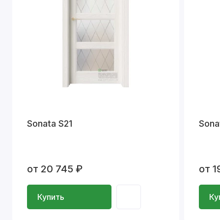
Sonata S21
Sona
от 20 745 ₽
от 1
Купить
Ку