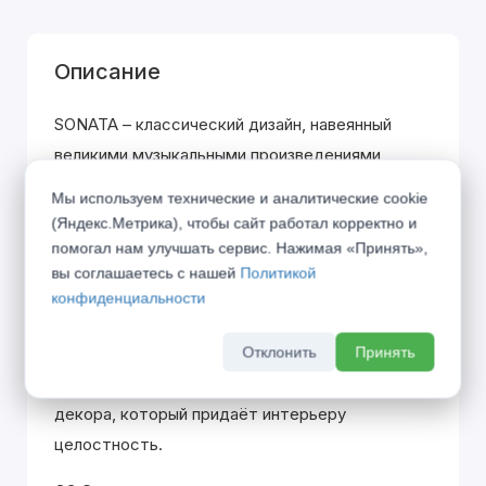
Описание
SONATA – классический дизайн, навеянный
великими музыкальными произведениями
одноименного жанра. Вклад каждой детали
Мы используем технические и аналитические cookie
похож на распределение партий в оркестре,
(Яндекс.Метрика), чтобы сайт работал корректно и
где только гармоничное звучание всех
помогал нам улучшать сервис. Нажимая «Принять»,
вы соглашаетесь с нашей
Политикой
участников создаёт единую законченную
конфиденциальности
эстетику.
01 Плинтус
Отклонить
Принять
Плинтус является полноценным элементом
декора, который придаёт интерьеру
целостность.