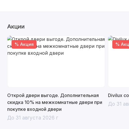
Акции
% Акция
% Акц
Открой двери выгоде. Дополнительная
Divilux 
скидка 10% на межкомнатные двери при
До 31 ав
покупке входной двери
До 31 августа 2026 г