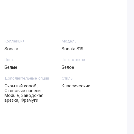
Коллекция
Модель
Sonata
Sonata S19
Цвет
Цвет стекла
Белые
Белое
Дополнительные опции
Стиль
Скрытый короб,
Классические
Стеновые панели
Module, Заводская
врезка, Фрамуги