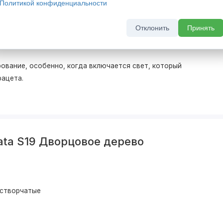
Политикой конфиденциальности
ери, но и вносят в интерьер порядок. Благодаря
Отклонить
Принять
етнее и выразительнее.
ование, особенно, когда включается свет, который
фацета.
ata S19 Дворцовое дерево
устворчатые