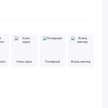
онто
Клен экрю
Полярный
Ясень винтер