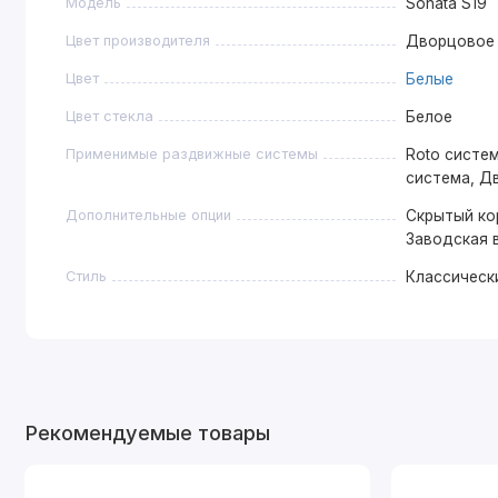
Модель
Sonata S19
Цвет производителя
Дворцовое
Цвет
Белые
Цвет стекла
Белое
Применимые раздвижные системы
Roto систем
система, Д
Дополнительные опции
Скрытый ко
Заводская 
Стиль
Классическ
Рекомендуемые товары