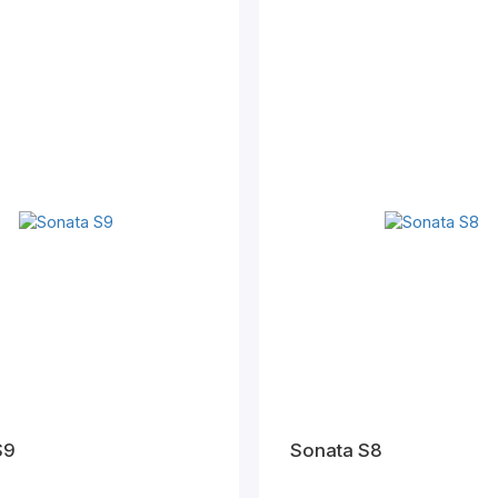
S9
Sonata S8