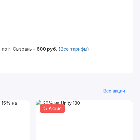
по г. Сызрань -
600 руб.
(
Все тарифы
)
Все акции
% Акция