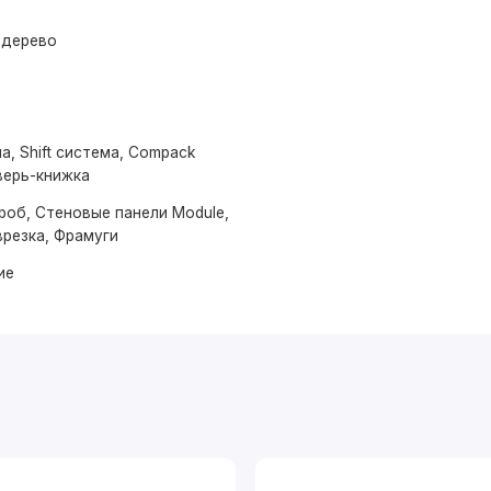
 дерево
а, Shift система, Compack
верь-книжка
роб, Стеновые панели Module,
врезка, Фрамуги
ие