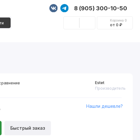
8 (905) 300-10-50
Корзина
0
ти
от 0 ₽
Стеновые панели
Фурнитура
Декор
Estet
сравнение
Производитель
Нашли дешевле?
₽
Быстрый заказ