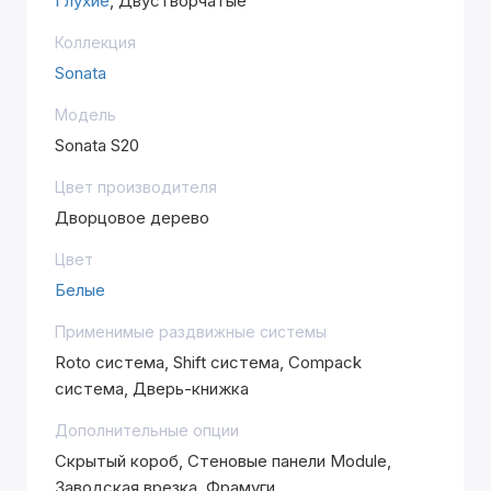
Глухие
, Двустворчатые
Коллекция
Sonata
Модель
Sonata S20
Цвет производителя
Дворцовое дерево
Цвет
Белые
Применимые раздвижные системы
Roto система, Shift система, Compack
система, Дверь-книжка
Дополнительные опции
Скрытый короб, Стеновые панели Module,
Заводская врезка, Фрамуги