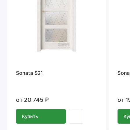
Sonata S21
Sona
от 20 745 ₽
от 1
Купить
Ку