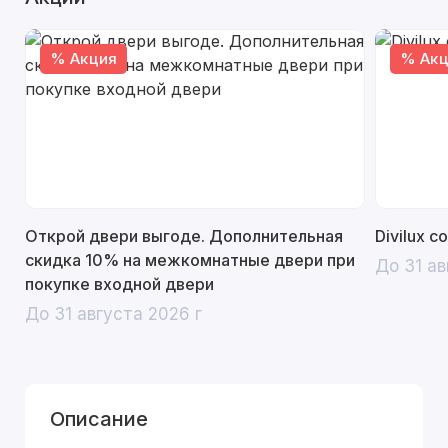
% Акция
% Акц
Открой двери выгоде. Дополнительная
Divilux 
скидка 10% на межкомнатные двери при
До 31 ав
покупке входной двери
До 31 августа 2026 г
Описание