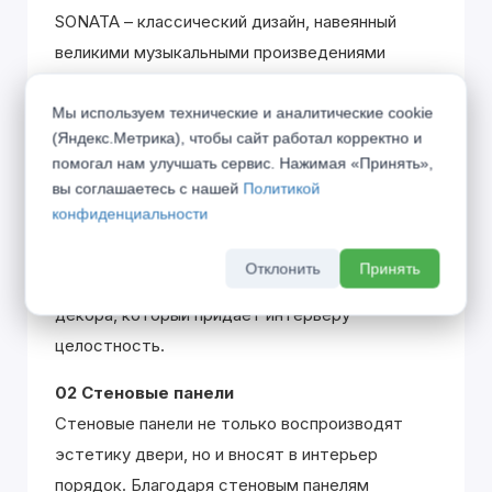
SONATA – классический дизайн, навеянный
великими музыкальными произведениями
одноименного жанра. Вклад каждой детали
Мы используем технические и аналитические cookie
похож на распределение партий в оркестре,
(Яндекс.Метрика), чтобы сайт работал корректно и
где только гармоничное звучание всех
помогал нам улучшать сервис. Нажимая «Принять»,
участников создаёт единую законченную
вы соглашаетесь с нашей
Политикой
эстетику.
конфиденциальности
01 Плинтус
Отклонить
Принять
Плинтус является полноценным элементом
декора, который придаёт интерьеру
целостность.
02 Стеновые панели
Стеновые панели не только воспроизводят
эстетику двери, но и вносят в интерьер
порядок. Благодаря стеновым панелям