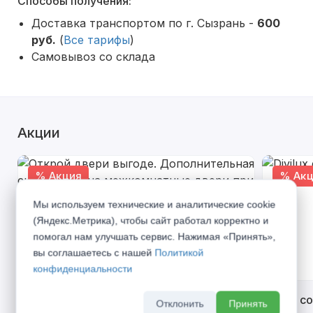
Способы получения:
Доставка транспортом по г. Сызрань -
600
руб.
(
Все тарифы
)
Самовывоз со склада
Акции
% Акция
% Акц
Мы используем технические и аналитические cookie
(Яндекс.Метрика), чтобы сайт работал корректно и
помогал нам улучшать сервис. Нажимая «Принять»,
вы соглашаетесь с нашей
Политикой
конфиденциальности
Открой двери выгоде. Дополнительная
Divilux 
Отклонить
Принять