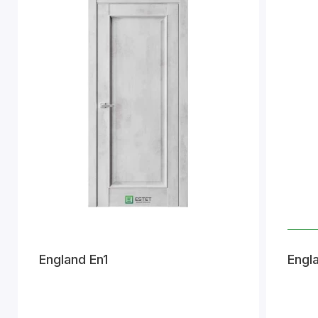
England En1
Engl