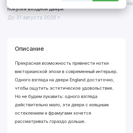
скидка 10% на межкомнатные двери при
До 31 ав
покупке входной двери
До 31 августа 2026 г
Описание
Прекрасная возможность привнести нотки
викторианской эпохи в современный интерьер.
Одного взгляда на двери England достаточно,
чтобы ощутить эстетическое удовольствие.
Но не будем лукавить: одного взгляда
действительно мало, эти двери с изящным
остеклением и фрамугами хочется
рассматривать гораздо дольше.