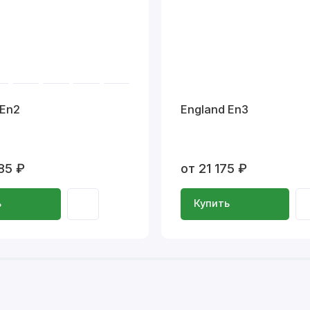
 En2
England En3
85 ₽
от 21 175 ₽
ь
Купить