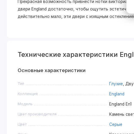
Прекрасная возможность привнести нотки викторианск
двери England достаточно, чтобы ощутить эстетическо
действительно мало, эти двери с изящным остекление
Технические характеристики Engl
Основные характеристики
Тип
Глухие
, Дв
Коллекция
England
Модель
England En1
Цвет производителя
Камень све
Цвет
Серые