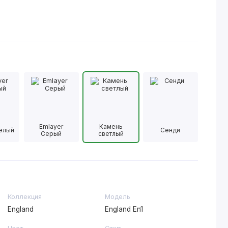
Emlayer
Камень
Белый
Сенди
Серый
светлый
Коллекция
Модель
England
England En1