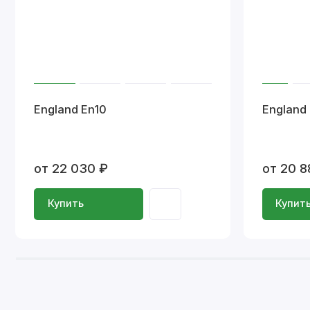
England En10
England
от 22 030 ₽
от 20 8
Купить
Купит