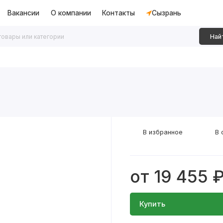
Вакансии
О компании
Контакты
Сызрань
Най
дки
Алюминиевые перегородки
Декоративные рейки
В избранное
В 
от 19 455 
Купить