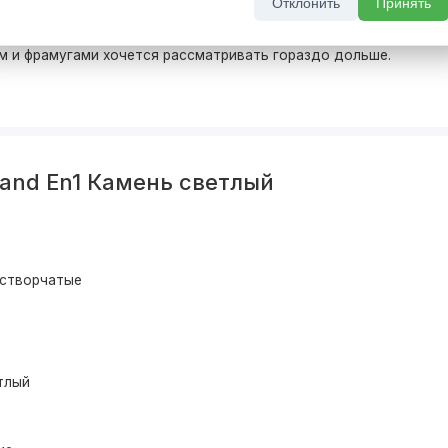
Отклонить
Принять
ой эпохи в современный интерьер. Одного взгляда на
е удовольствие. Но не будем лукавить: одного взгляда
м и фрамугами хочется рассматривать гораздо дольше.
and En1 Камень светлый
устворчатые
тлый