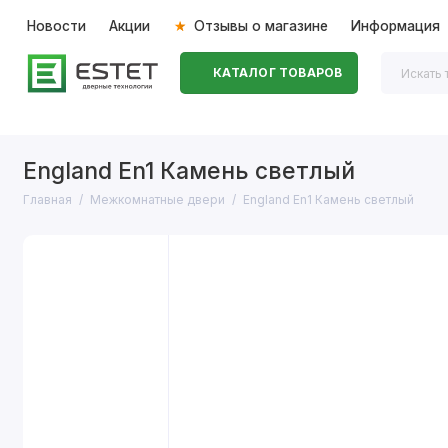
Новости
Акции
Отзывы о магазине
Информация
КАТАЛОГ ТОВАРОВ
Входные двери
Межкомнатные двери
Перегоро
England En1 Камень светлый
Главная
Межкомнатные двери
England En1 Камень светлый