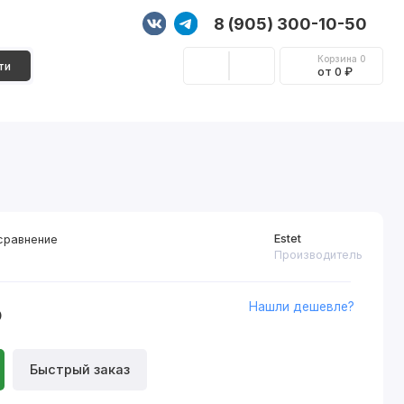
8 (905) 300-10-50
Корзина
0
ти
от 0 ₽
Стеновые панели
Фурнитура
Декор
Estet
сравнение
Производитель
Нашли дешевле?
₽
Быстрый заказ