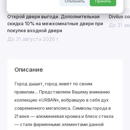
Отклонить
Принять
Открой двери выгоде. Дополнительная
Divilux 
скидка 10% на межкомнатные двери при
До 31 ав
покупке входной двери
До 31 августа 2026 г
Описание
Город дышит, город живёт по своим
правилам... Представляем Вашему вниманию
коллекцию «URBAN», вобравшую в себя дух
современного мегаполиса. Символы города в
21 веке — алюминиевая кромка и блеск стекла
— стали фирменными элементами данной