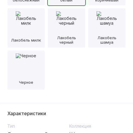
белоснежный
белый
коричневый
Лакобель
Лакобель
Лакобель милк
черный
шамуа
Черное
Характеристики
Тип
Коллекция