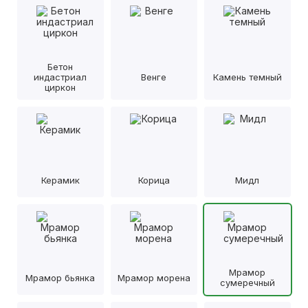
Бетон
индастриал
Венге
Камень темный
циркон
Керамик
Корица
Мидл
Мрамор
Мрамор бьянка
Мрамор морена
сумеречный