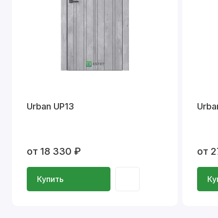
Urban UP13
Urba
от 18 330 ₽
от 2
Купить
Ку