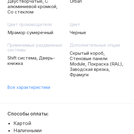
Двустворчатые, С
Urban
алюминиевой кромкой,
Со стеклом
Цвет производителя
Цвет
Мрамор сумеречный
Черные
Применимые раздвижные
Дополнительные опции
системы
Скрытый короб,
Shift система, Дверь-
Стеновые панели
книжка
Module, Покраска (RAL),
Заводская врезка,
Фрамуги
Все характеристики
Способы оплаты:
Картой
Наличными