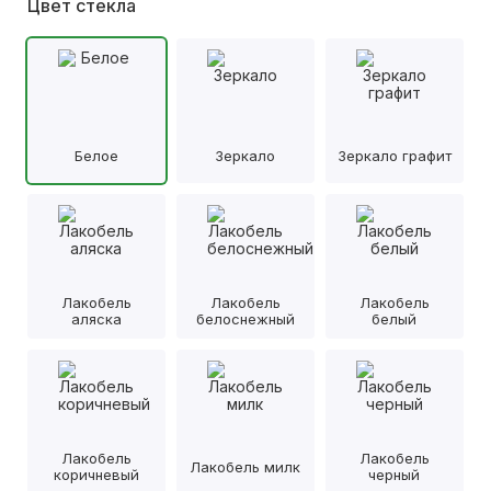
Цвет стекла
Белое
Зеркало
Зеркало графит
Лакобель
Лакобель
Лакобель
аляска
белоснежный
белый
Лакобель
Лакобель
Лакобель милк
коричневый
черный