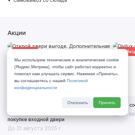
Самовывоз со склада
Акции
% Акция
% Акц
Мы используем технические и аналитические cookie
(Яндекс.Метрика), чтобы сайт работал корректно и
помогал нам улучшать сервис. Нажимая «Принять»,
вы соглашаетесь с нашей
Политикой
конфиденциальности
Отклонить
Принять
Открой двери выгоде. Дополнительная
Divilux 
скидка 10% на межкомнатные двери при
До 31 ав
покупке входной двери
До 31 августа 2026 г