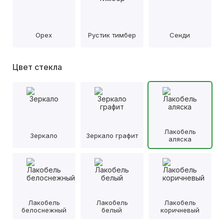
Орех
Рустик тимбер
Сенди
Цвет стекла
Лакобель
Зеркало
Зеркало графит
аляска
Лакобель
Лакобель
Лакобель
белоснежный
белый
коричневый