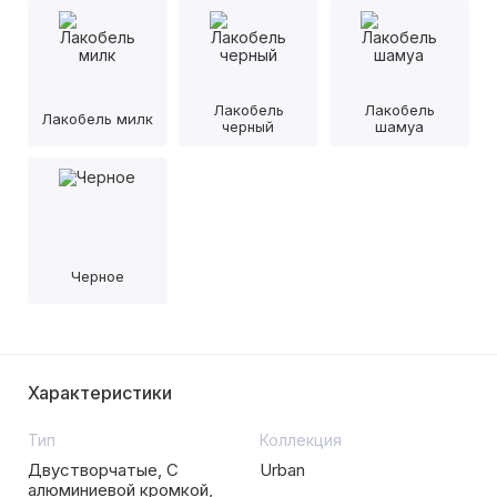
Лакобель
Лакобель
Лакобель милк
черный
шамуа
Черное
Характеристики
Тип
Коллекция
Двустворчатые, С
Urban
алюминиевой кромкой,