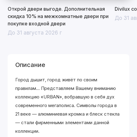
Открой двери выгоде. Дополнительная
Divilux 
скидка 10% на межкомнатные двери при
До 31 ав
покупке входной двери
До 31 августа 2026 г
Описание
Город дышит, город живёт по своим
правилам... Представляем Вашему вниманию
коллекцию «URBAN», вобравшую в себя дух
современного мегаполиса. Символы города в
21 веке — алюминиевая кромка и блеск стекла
— стали фирменными элементами данной
коллекции.