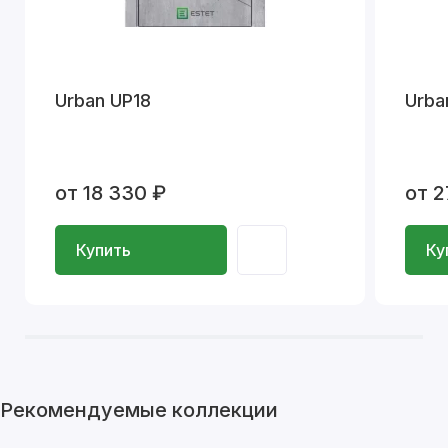
Urban UP18
Urba
от 18 330 ₽
от 2
Купить
Ку
Рекомендуемые коллекции