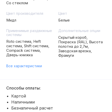
Со стеклом
Цвет производителя
Цвет
Мидл
Белые
Применимые раздвижные
Дополнительные опции
системы
Скрытый короб,
Roto система, Heft
Покраска (RAL), Высота
система, Shift система,
полотна до 2,7м,
Compack система,
Заводская врезка,
Дверь-книжка
Фрамуги
Все характеристики
Способы оплаты:
Картой
Наличными
Безналичный расчет