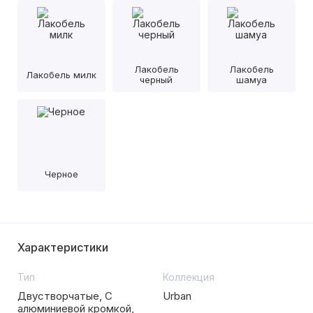
Лакобель
Лакобель
Лакобель милк
черный
шамуа
Черное
Характеристики
Тип
Коллекция
Двустворчатые, С
Urban
алюминиевой кромкой,