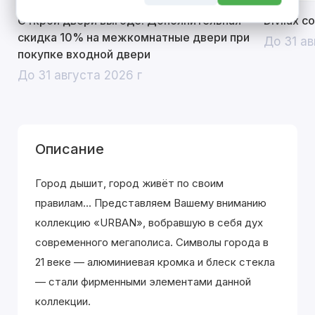
Открой двери выгоде. Дополнительная
Divilux 
скидка 10% на межкомнатные двери при
До 31 ав
покупке входной двери
До 31 августа 2026 г
Описание
Город дышит, город живёт по своим
правилам... Представляем Вашему вниманию
коллекцию «URBAN», вобравшую в себя дух
современного мегаполиса. Символы города в
21 веке — алюминиевая кромка и блеск стекла
— стали фирменными элементами данной
коллекции.