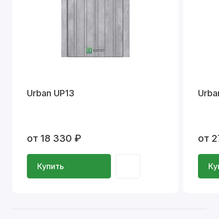
Urban UP13
Urba
от 18 330 ₽
от 2
Купить
Ку