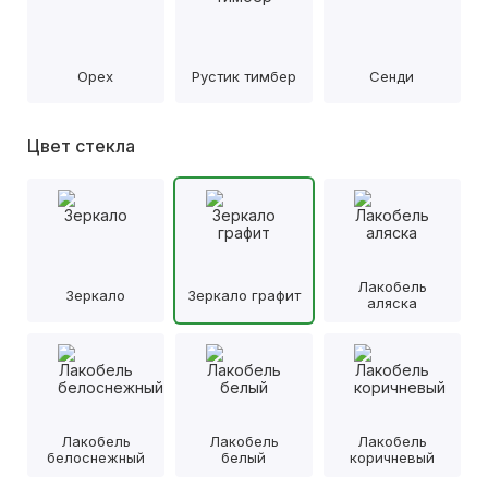
Орех
Рустик тимбер
Сенди
Цвет стекла
Лакобель
Зеркало
Зеркало графит
аляска
Лакобель
Лакобель
Лакобель
белоснежный
белый
коричневый