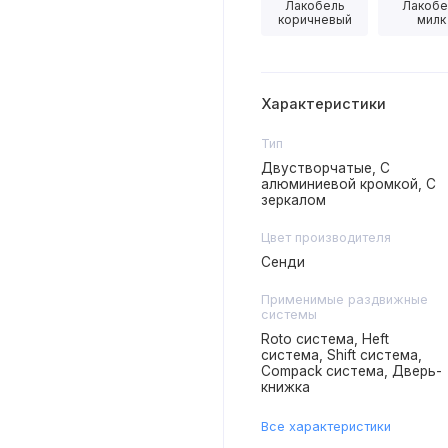
Лакобель
Лакобе
коричневый
милк
Характеристики
Тип
Двустворчатые, С
алюминиевой кромкой, С
зеркалом
Цвет производителя
Сенди
Применимые раздвижные
системы
Roto система, Heft
система, Shift система,
Compack система, Дверь-
книжка
Все характеристики