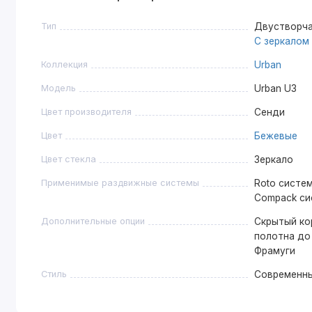
Тип
Двустворча
С зеркалом
Коллекция
Urban
Модель
Urban U3
Цвет производителя
Сенди
Цвет
Бежевые
Цвет стекла
Зеркало
Применимые раздвижные системы
Roto систем
Compack си
Дополнительные опции
Скрытый кор
полотна до 
Фрамуги
Стиль
Современн