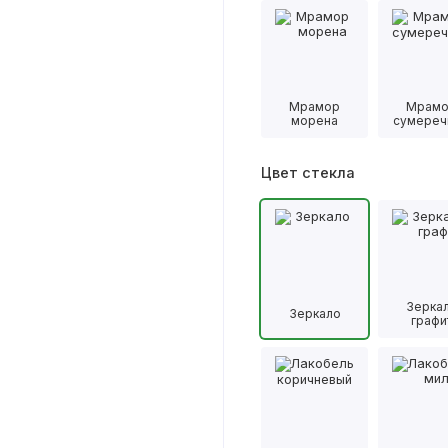
Мрамор
Мрам
морена
сумереч
Цвет стекла
Зерка
Зеркало
графи