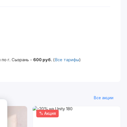
по г. Сызрань -
600 руб.
(
Все тарифы
)
Все акции
% Акция