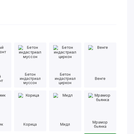
Бетон
Бетон
й
индастриал
индастриал
Венге
нт
муссон
циркон
Мрамор
ик
Корица
Мидл
бьянка