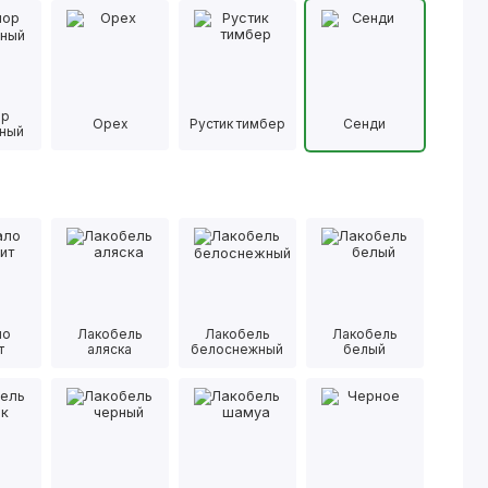
ор
Орех
Рустик тимбер
Сенди
ный
ло
Лакобель
Лакобель
Лакобель
т
аляска
белоснежный
белый