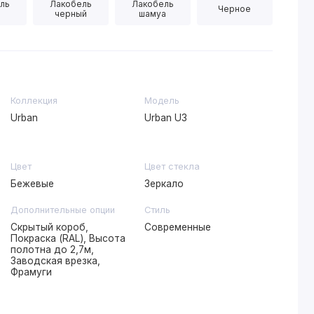
ль
Лакобель
Лакобель
Черное
черный
шамуа
Коллекция
Модель
Urban
Urban U3
Цвет
Цвет стекла
Бежевые
Зеркало
Дополнительные опции
Стиль
Скрытый короб,
Современные
Покраска (RAL), Высота
полотна до 2,7м,
Заводская врезка,
Фрамуги