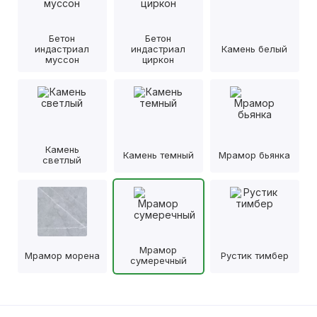
Бетон
Бетон
индастриал
индастриал
Камень белый
муссон
циркон
Камень
Камень темный
Мрамор бьянка
светлый
Мрамор
Мрамор морена
Рустик тимбер
сумеречный