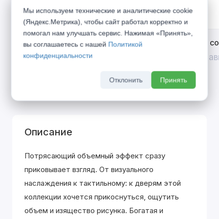
Мы используем технические и аналитические cookie
(Яндекс.Метрика), чтобы сайт работал корректно и
помогал нам улучшать сервис. Нажимая «Принять»,
Открой двери выгоде. Дополнительная
Divilux 
вы соглашаетесь с нашей
Политикой
скидка 10% на межкомнатные двери при
конфиденциальности
До 31 ав
покупке входной двери
До 31 августа 2026 г
Отклонить
Принять
Описание
Потрясающий объемный эффект сразу
приковывает взгляд. От визуального
наслаждения к тактильному: к дверям этой
коллекции хочется прикоснуться, ощутить
объем и изящество рисунка. Богатая и