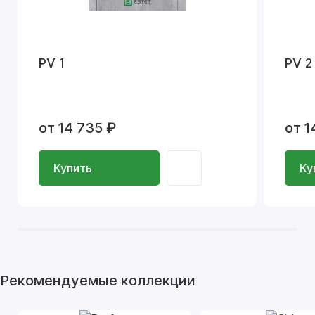
PV 1
PV 2
от 14 735 ₽
от 1
Купить
Ку
Рекомендуемые коллекции