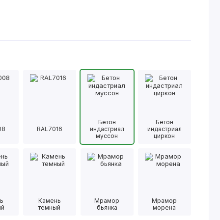
Бетон
Бетон
08
RAL7016
индастриал
индастриал
муссон
циркон
ь
Камень
Мрамор
Мрамор
ый
темный
бьянка
морена