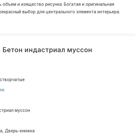
 объем и изящество рисунка. Богатая и оригинальная
 прекрасный выбор для центрального элемента интерьера.
5 Бетон индастриал муссон
устворчатые
ume
стриал муссон
ма, Дверь-книжка