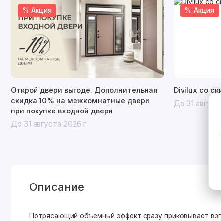
% Акция
% Акция
Открой двери выгоде. Дополнительная
Divilux со с
скидка 10% на межкомнатные двери
До 31 август
при покупке входной двери
До 31 августа 2026 г
Описание
Потрясающий объемный эффект сразу приковывает взгл