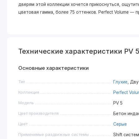
дверям этой коллекции хочется прикоснуться, ощутить
цветовая гамма, более 75 оттенков. Perfect Volume —
Технические характеристики PV 
Основные характеристики
Тип
Глухие
, Дв
Коллекция
Perfect Vol
Модель
PV 5
Цвет производителя
Бетон инда
Цвет
Серые
Применимые раздвижные системы
Shift систе