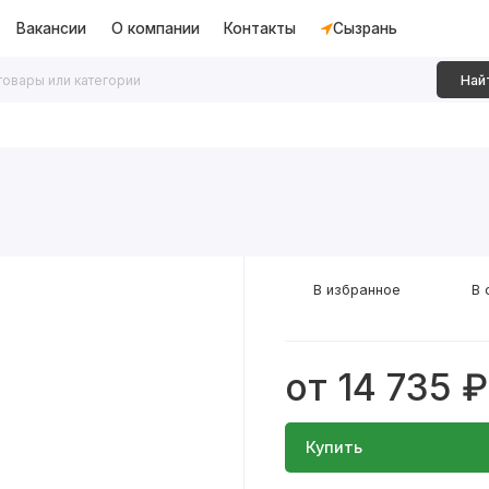
Вакансии
О компании
Контакты
Сызрань
Най
дки
Алюминиевые перегородки
Декоративные рейки
В избранное
В 
от 14 735 ₽
Купить