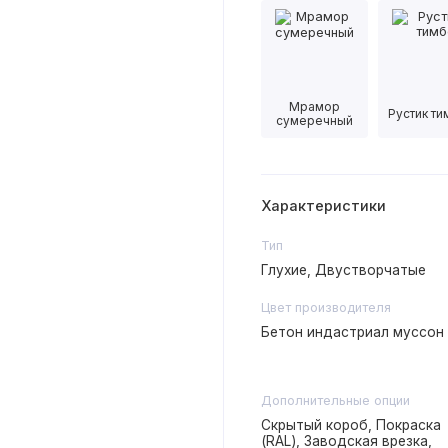
Мрамор
Рустик т
сумеречный
Характеристики
Тип
Глухие, Двустворчатые
Цвет производителя
Бетон индастриал муссон
Дополнительные опции
Скрытый короб, Покраска
(RAL), Заводская врезка,