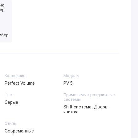
имбер
Коллекция
Модель
Perfect Volume
PV 5
Цвет
Применимые раздвижные
системы
Серые
Shift система, Дверь-
книжка
Стиль
Современные