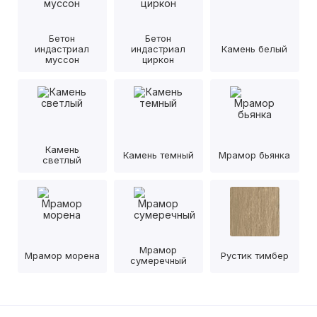
Бетон
Бетон
индастриал
индастриал
Камень белый
муссон
циркон
Камень
Камень темный
Мрамор бьянка
светлый
Мрамор
Мрамор морена
Рустик тимбер
сумеречный