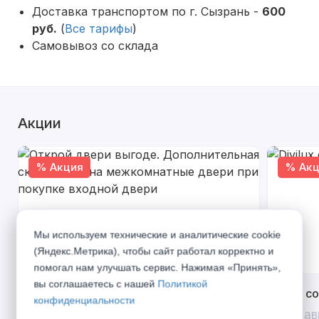
Доставка транспортом по г. Сызрань -
600
руб.
(
Все тарифы
)
Самовывоз со склада
Акции
% Акция
% Акц
Мы используем технические и аналитические cookie
(Яндекс.Метрика), чтобы сайт работал корректно и
помогал нам улучшать сервис. Нажимая «Принять»,
вы соглашаетесь с нашей
Политикой
Открой двери выгоде. Дополнительная
Divilux 
конфиденциальности
скидка 10% на межкомнатные двери при
До 31 ав