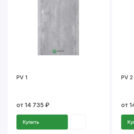
PV 1
PV 2
от 14 735 ₽
от 1
Купить
Ку