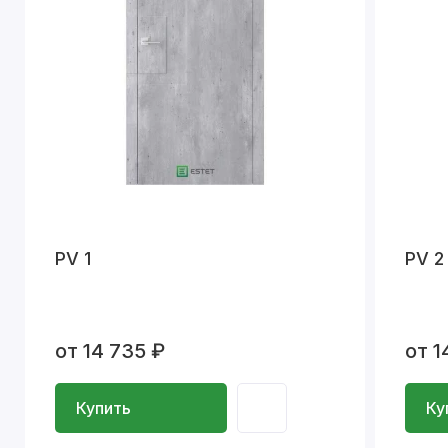
PV 1
PV 2
от 14 735 ₽
от 1
Купить
Ку