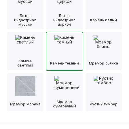
Бетон
Бетон
индастриал
индастриал
Камень белый
муссон
циркон
Камень
Камень темный
Мрамор бьянка
светлый
Мрамор
Мрамор морена
Рустик тимбер
сумеречный