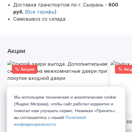
Доставка транспортом по г. Сызрань -
600
руб.
(
Все тарифы
)
Самовывоз со склада
Акции
% Акция
% Акц
Мы используем технические и аналитические cookie
(Яндекс.Метрика), чтобы сайт работал корректно и
помогал нам улучшать сервис. Нажимая «Принять»,
вы соглашаетесь с нашей
Политикой
Открой двери выгоде. Дополнительная
Divilux 
конфиденциальности
скидка 10% на межкомнатные двери при
До 31 ав