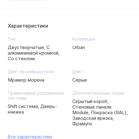
Характеристики
Тип
Коллекция
Двустворчатые, С
Urban
алюминиевой кромкой,
Со стеклом
Цвет производителя
Цвет
Мрамор морена
Серые
Применимые раздвижные
Дополнительные опции
системы
Скрытый короб,
Shift система, Дверь-
Стеновые панели
книжка
Module, Покраска (RAL),
Заводская врезка,
Фрамуги
Все характеристики