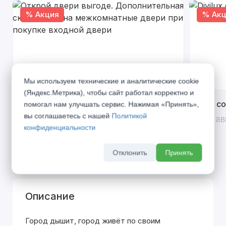
% Акция
% Акц
Мы используем технические и аналитические cookie
(Яндекс.Метрика), чтобы сайт работал корректно и
Открой двери выгоде. Дополнительная
Divilux 
помогал нам улучшать сервис. Нажимая «Принять»,
скидка 10% на межкомнатные двери при
вы соглашаетесь с нашей
Политикой
До 31 ав
покупке входной двери
конфиденциальности
До 31 августа 2026 г
Отклонить
Принять
Описание
Город дышит, город живёт по своим