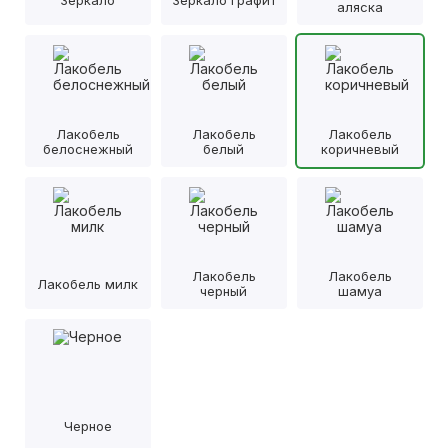
аляска
Лакобель
Лакобель
Лакобель
белоснежный
белый
коричневый
Лакобель
Лакобель
Лакобель милк
черный
шамуа
Черное