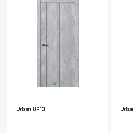
Urban UP13
Urba