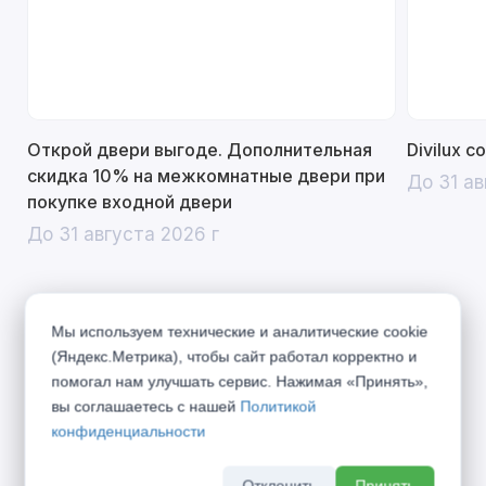
Открой двери выгоде. Дополнительная
Divilux 
скидка 10% на межкомнатные двери при
До 31 ав
покупке входной двери
До 31 августа 2026 г
Мы используем технические и аналитические cookie
Описание
(Яндекс.Метрика), чтобы сайт работал корректно и
помогал нам улучшать сервис. Нажимая «Принять»,
Город дышит, город живёт по своим
вы соглашаетесь с нашей
Политикой
правилам... Представляем Вашему вниманию
конфиденциальности
коллекцию «URBAN», вобравшую в себя дух
Отклонить
Принять