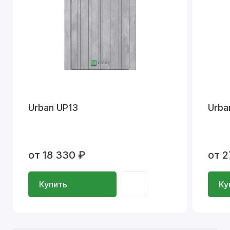
Urban UP13
Urba
от 18 330 ₽
от 2
Купить
Ку