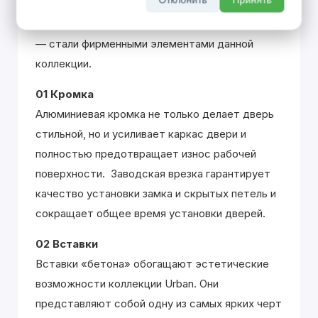
современного мегаполиса. Символы города в
21 веке — алюминиевая кромка и блеск стекла
— стали фирменными элементами данной
коллекции.
01 Кромка
Алюминиевая кромка не только делает дверь
стильной, но и усиливает каркас двери и
полностью предотвращает износ рабочей
поверхности. Заводская врезка гарантирует
качество установки замка и скрытых петель и
сокращает общее время установки дверей.
02 Вставки
Вставки «бетона» обогащают эстетические
возможности коллекции Urban. Они
представляют собой одну из самых ярких черт