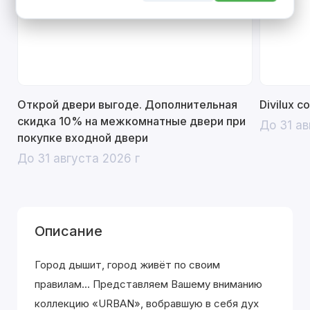
Открой двери выгоде. Дополнительная
Divilux 
скидка 10% на межкомнатные двери при
До 31 ав
покупке входной двери
До 31 августа 2026 г
Описание
Город дышит, город живёт по своим
правилам... Представляем Вашему вниманию
коллекцию «URBAN», вобравшую в себя дух