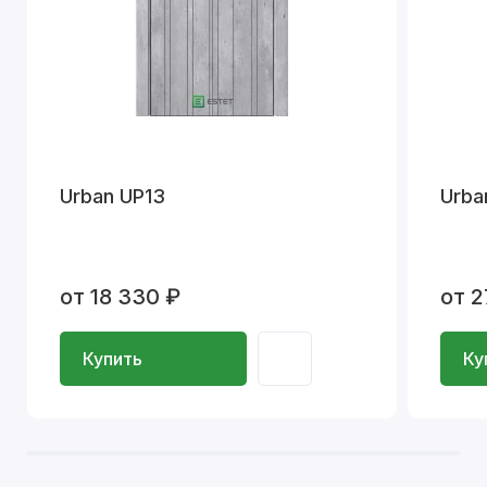
Urban UP13
Urba
от 18 330 ₽
от 2
Купить
Ку