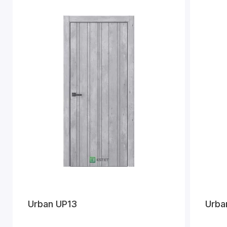
Urban UP13
Urba