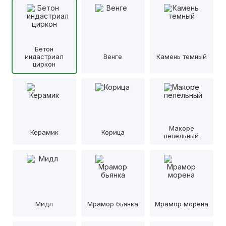
Бетон
индастриал
Венге
Камень темный
циркон
Макоре
Керамик
Корица
пепельный
Мидл
Мрамор бьянка
Мрамор морена