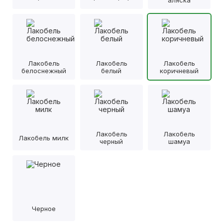
аляска
Лакобель
Лакобель
Лакобель
белоснежный
белый
коричневый
Лакобель
Лакобель
Лакобель милк
черный
шамуа
Черное