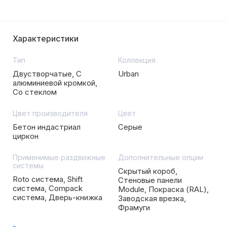
Характеристики
Тип
Коллекция
Двустворчатые, С
Urban
алюминиевой кромкой,
Со стеклом
Цвет производителя
Цвет
Бетон индастриал
Серые
циркон
Применимые раздвижные
Дополнительные опции
системы
Скрытый короб,
Roto система, Shift
Стеновые панели
система, Compack
Module, Покраска (RAL),
система, Дверь-книжка
Заводская врезка,
Фрамуги