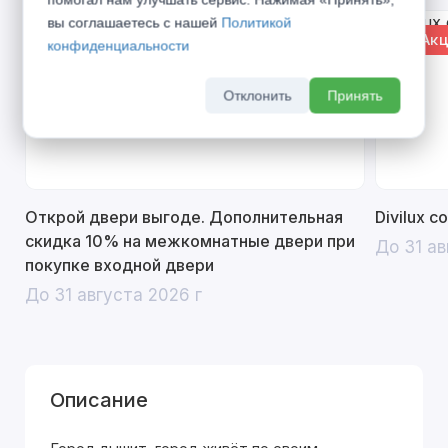
вы соглашаетесь с нашей
Политикой
% Акция
% Акц
конфиденциальности
Отклонить
Принять
Открой двери выгоде. Дополнительная
Divilux 
скидка 10% на межкомнатные двери при
До 31 ав
покупке входной двери
До 31 августа 2026 г
Описание