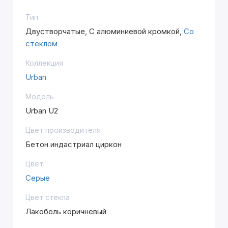
Тип
Двустворчатые, С алюминиевой кромкой,
Со
стеклом
Коллекция
Urban
Модель
Urban U2
Цвет производителя
Бетон индастриал циркон
Цвет
Серые
Цвет стекла
Лакобель коричневый