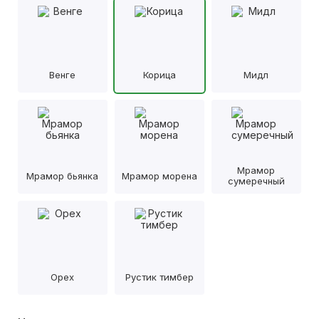
Венге
Корица
Мидл
Мрамор
Мрамор бьянка
Мрамор морена
сумеречный
Орех
Рустик тимбер