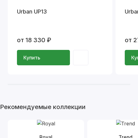
Urban UP13
Urba
от 18 330 ₽
от 2
Купить
Ку
Рекомендуемые коллекции
Royal
Trend