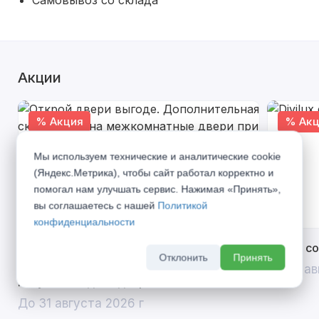
Самовывоз со склада
Акции
% Акция
% Акц
Мы используем технические и аналитические cookie
(Яндекс.Метрика), чтобы сайт работал корректно и
помогал нам улучшать сервис. Нажимая «Принять»,
вы соглашаетесь с нашей
Политикой
конфиденциальности
Открой двери выгоде. Дополнительная
Divilux 
Отклонить
Принять
скидка 10% на межкомнатные двери при
До 31 ав
покупке входной двери
До 31 августа 2026 г