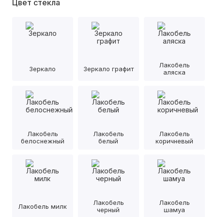
Цвет стекла
Лакобель
Зеркало
Зеркало графит
аляска
Лакобель
Лакобель
Лакобель
белоснежный
белый
коричневый
Лакобель
Лакобель
Лакобель милк
черный
шамуа