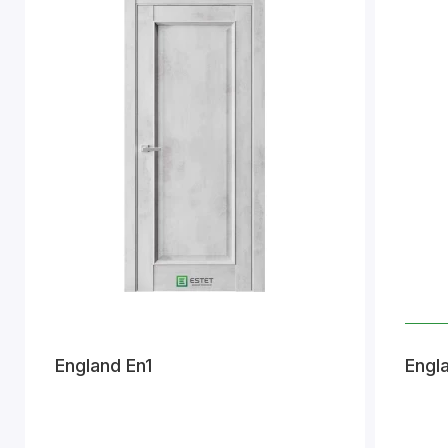
England En1
Engl