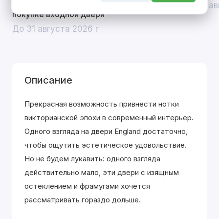
скидка 10% на межкомнатные двери при
До 31 ав
покупке входной двери
До 31 августа 2026 г
Описание
Прекрасная возможность привнести нотки
викторианской эпохи в современный интерьер.
Одного взгляда на двери England достаточно,
чтобы ощутить эстетическое удовольствие.
Но не будем лукавить: одного взгляда
действительно мало, эти двери с изящным
остеклением и фрамугами хочется
рассматривать гораздо дольше.