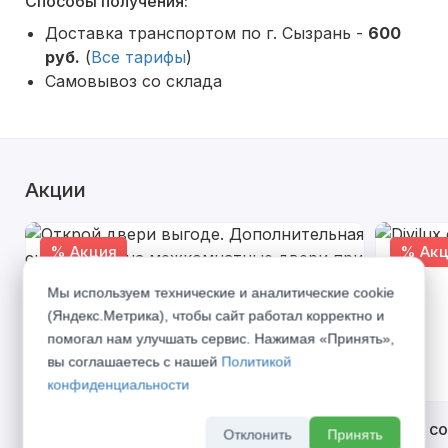
Способы получения:
Доставка транспортом по г. Сызрань -
600
руб.
(
Все тарифы
)
Самовывоз со склада
Акции
% Акция
% Акц
Мы используем технические и аналитические cookie
(Яндекс.Метрика), чтобы сайт работал корректно и
помогал нам улучшать сервис. Нажимая «Принять»,
вы соглашаетесь с нашей
Политикой
конфиденциальности
Открой двери выгоде. Дополнительная
Divilux 
Отклонить
Принять