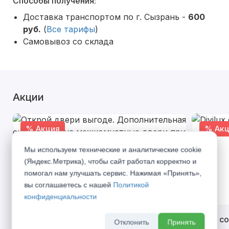
Способы получения:
Доставка транспортом по г. Сызрань -
600
руб.
(
Все тарифы
)
Самовывоз со склада
Акции
% Акция
% Акц
Мы используем технические и аналитические cookie
(Яндекс.Метрика), чтобы сайт работал корректно и
помогал нам улучшать сервис. Нажимая «Принять»,
вы соглашаетесь с нашей
Политикой
конфиденциальности
Открой двери выгоде. Дополнительная
Divilux 
Отклонить
Принять