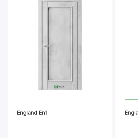
England En1
Engl