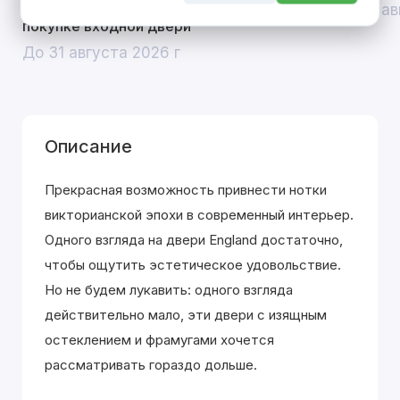
скидка 10% на межкомнатные двери при
До 31 ав
покупке входной двери
До 31 августа 2026 г
Описание
Прекрасная возможность привнести нотки
викторианской эпохи в современный интерьер.
Одного взгляда на двери England достаточно,
чтобы ощутить эстетическое удовольствие.
Но не будем лукавить: одного взгляда
действительно мало, эти двери с изящным
остеклением и фрамугами хочется
рассматривать гораздо дольше.