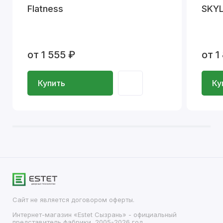
Flatness
SKYL
от 1 555 ₽
от 1
Купить
Ку
Сайт не является договором оферты.
Интернет-магазин «Estet Сызрань» - официальный
представитель фабрики, 2005-2026 год