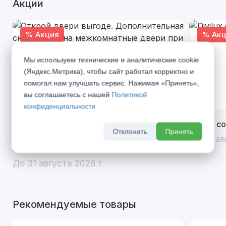
Акции
% Акция
% Акц
Мы используем технические и аналитические cookie
(Яндекс.Метрика), чтобы сайт работал корректно и
помогал нам улучшать сервис. Нажимая «Принять»,
вы соглашаетесь с нашей
Политикой
конфиденциальности
Открой двери выгоде. Дополнительная
Divilux 
Отклонить
Принять
скидка 10% на межкомнатные двери при
До 31 ав
покупке входной двери
До 31 августа 2026 г
Рекомендуемые товары