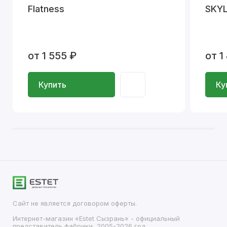
Flatness
SKYL
от 1 555 ₽
от 1
Купить
Ку
Сайт не является договором оферты.
Интернет-магазин «Estet Сызрань» - официальный
представитель фабрики, 2005-2026 год