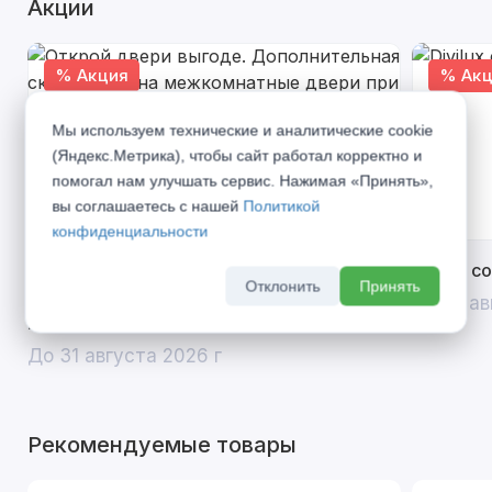
Акции
% Акция
% Акц
Мы используем технические и аналитические cookie
(Яндекс.Метрика), чтобы сайт работал корректно и
помогал нам улучшать сервис. Нажимая «Принять»,
вы соглашаетесь с нашей
Политикой
конфиденциальности
Открой двери выгоде. Дополнительная
Divilux 
Отклонить
Принять
скидка 10% на межкомнатные двери при
До 31 ав
покупке входной двери
До 31 августа 2026 г
Рекомендуемые товары