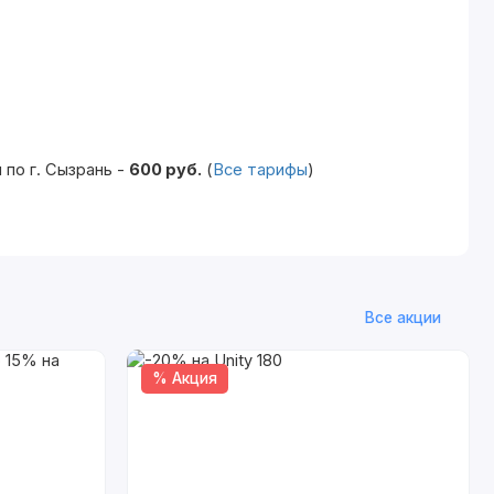
по г. Сызрань -
600 руб.
(
Все тарифы
)
Все акции
% Акция