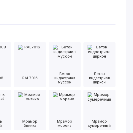
Бетон
Бетон
08
RAL7016
индастриал
индастриал
муссон
циркон
ь
Мрамор
Мрамор
Мрамор
й
бьянка
морена
сумеречный