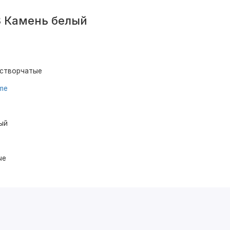
3 Камень белый
устворчатые
ume
ый
ые