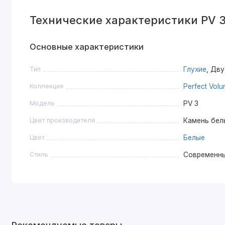
Технические характеристики PV 
Основные характеристики
Тип
Глухие
, Дв
Коллекция
Perfect Vol
Модель
PV 3
Цвет производителя
Камень бел
Цвет
Белые
Стиль
Современн