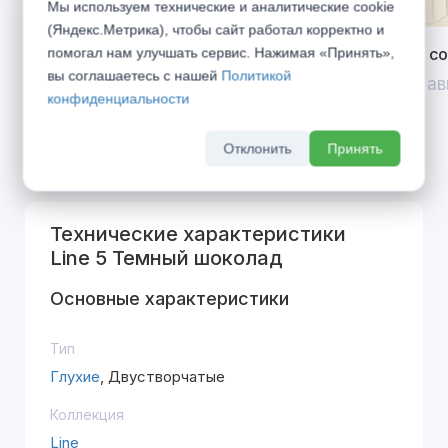
Мы используем технические и аналитические cookie
(Яндекс.Метрика), чтобы сайт работал корректно и
Открой двери выгоде. Дополнительная
Divilux 
помогал нам улучшать сервис. Нажимая «Принять»,
вы соглашаетесь с нашей
Политикой
скидка 10% на межкомнатные двери при
До 31 ав
конфиденциальности
покупке входной двери
До 31 августа 2026 г
Отклонить
Принять
Технические характеристики
Line 5 Темный шоколад
Основные характеристики
Тип
Глухие
, Двустворчатые
Коллекция
Line