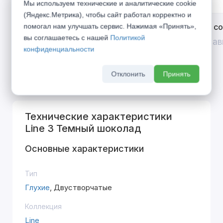
Мы используем технические и аналитические cookie
(Яндекс.Метрика), чтобы сайт работал корректно и
Открой двери выгоде. Дополнительная
Divilux 
помогал нам улучшать сервис. Нажимая «Принять»,
вы соглашаетесь с нашей
Политикой
скидка 10% на межкомнатные двери при
До 31 ав
конфиденциальности
покупке входной двери
До 31 августа 2026 г
Отклонить
Принять
Технические характеристики
Line 3 Темный шоколад
Основные характеристики
Тип
Глухие
, Двустворчатые
Коллекция
Line