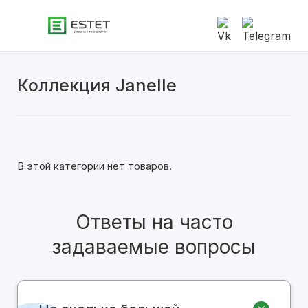
Коллекция Janelle
Современные
Классические
Двустворчатые
В этой категории нет товаров.
С алюминиевой кромкой
Ответы на часто
С патиной
задаваемые вопросы
Глянцевые