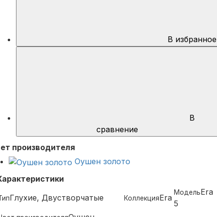
В избранное
В
сравнение
ет производителя
Оушен золото
Характеристики
Era
Модель
Глухие, Двустворчатые
Era
Тип
Коллекция
5
Оушен