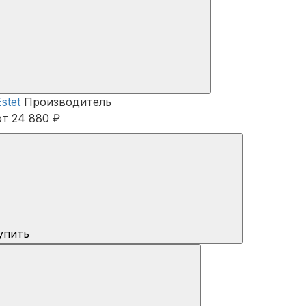
Estet
Производитель
от 24 880 ₽
упить