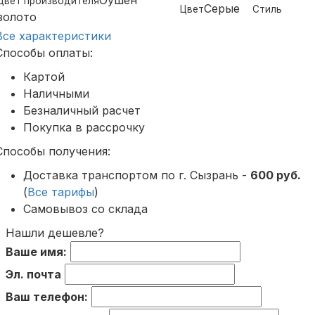
Цвет производителя
Серые
Цвет
Стиль
золото
Все характеристики
Способы оплаты:
Картой
Наличными
Безналичный расчет
Покупка в рассрочку
Способы получения:
Доставка транспортом по г. Сызрань -
600 руб.
(
Все тарифы
)
Самовывоз со склада
Нашли дешевле?
Ваше имя:
Эл. почта
Ваш телефон: