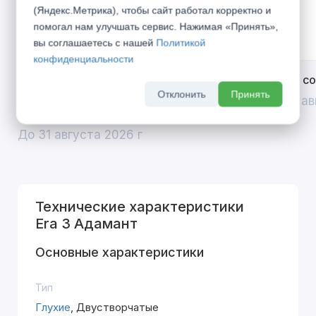
(Яндекс.Метрика), чтобы сайт работал корректно и
помогал нам улучшать сервис. Нажимая «Принять»,
вы соглашаетесь с нашей
Политикой
конфиденциальности
Открой двери выгоде. Дополнительная
Divilux 
Отклонить
Принять
скидка 10% на межкомнатные двери при
До 31 ав
покупке входной двери
До 31 августа 2026 г
Технические характеристики
Era 3 Адамант
Основные характеристики
Тип
Глухие
, Двустворчатые