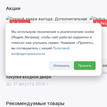
Акции
% Акция
% Акц
Мы используем технические и аналитические cookie
(Яндекс.Метрика), чтобы сайт работал корректно и
помогал нам улучшать сервис. Нажимая «Принять»,
вы соглашаетесь с нашей
Политикой
конфиденциальности
Открой двери выгоде. Дополнительная
Divilux 
Отклонить
Принять
скидка 10% на межкомнатные двери при
До 31 ав
покупке входной двери
До 31 августа 2026 г
Рекомендуемые товары