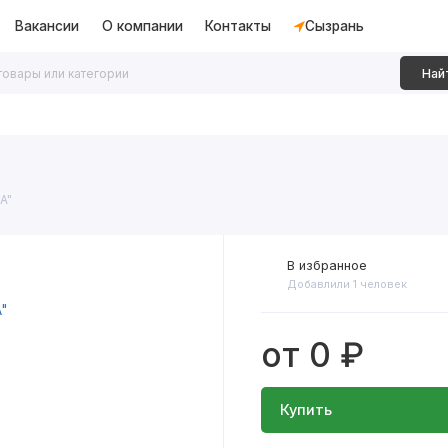
Вакансии
О компании
Контакты
Сызрань
Най
дки
Алюминиевые перегородки
Декоративные рейки
A"
В избранное
Добавлили 1 человек
от 0 ₽
Купить