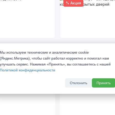
% Акция
кидкой 20%
Скрытый бонус - выгода до 
комплект скрытых дверей
а 2026 г
Мы используем технические и аналитические cookie
До 31 августа 2026 г
(Яндекс.Метрика), чтобы сайт работал корректно и помогал нам
улучшать сервис. Нажимая «Принять», вы соглашаетесь с нашей
Политикой конфиденциальности
Отклонить
Принять