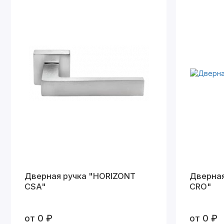
Дверная ручка "HORIZONT
Дверная
CSA"
СRO"
от 0 ₽
от 0 ₽