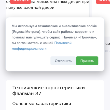
Мы используем технические и аналитические cookie
(Яндекс.Метрика), чтобы сайт работал корректно и
помогал нам улучшать сервис. Нажимая «Принять»,
вы соглашаетесь с нашей
Политикой
Открой двери выгоде. Дополнительная
Divilux 
конфиденциальности
скидка 10% на межкомнатные двери при
До 31 ав
покупке входной двери
Отклонить
Принять
До 31 августа 2026 г
Технические характеристики
Флагман 37
Основные характеристики