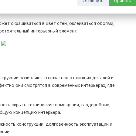
Отклонить
Принять
ой плоскости со стеной. Благодаря этому создается
ядит максимально аккуратно и современно.
ожет окрашиваться в цвет стен, оклеиваться обоями,
остоятельный интерьерный элемент.
струкции позволяют отказаться от лишних деталей и
фектно они смотрятся в современных интерьерах, где
сть скрыть технические помещения, гардеробные,
общую концепцию интерьера.
ность конструкции, долговечность эксплуатации и
ании.