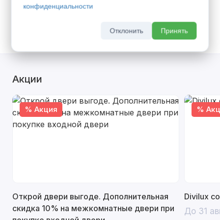
Доставка транспортом по г. Сызрань -
600
конфиденциальности
руб.
(
Все тарифы
)
Самовывоз со склада
Отклонить
Принять
Акции
% Акция
% Акц
Открой двери выгоде. Дополнительная
Divilux 
скидка 10% на межкомнатные двери при
До 31 ав