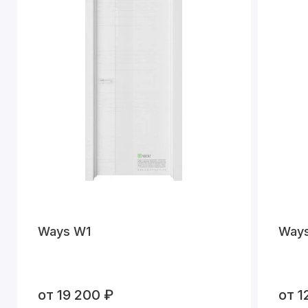
Ways W1
Way
от 19 200 ₽
от 1