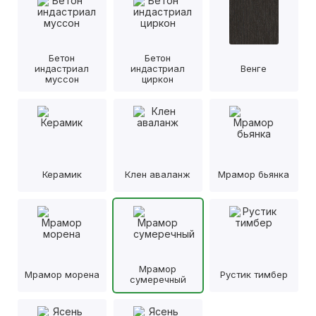
Бетон
Бетон
индастриал
индастриал
Венге
муссон
циркон
Керамик
Клен аваланж
Мрамор бьянка
Мрамор
Мрамор морена
Рустик тимбер
сумеречный