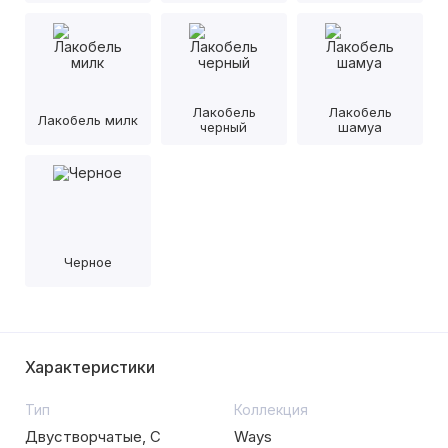
Лакобель
Лакобель
Лакобель милк
черный
шамуа
Черное
Характеристики
Тип
Коллекция
Двустворчатые, С
Ways