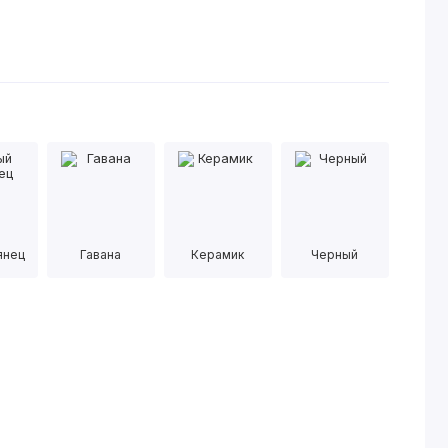
янец
Гавана
Керамик
Черный