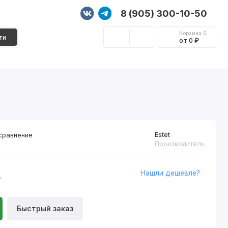
8 (905) 300-10-50
Корзина
0
ти
от 0 ₽
Стеновые панели
Фурнитура
Декор
Estet
сравнение
Производитель
Нашли дешевле?
₽
Быстрый заказ