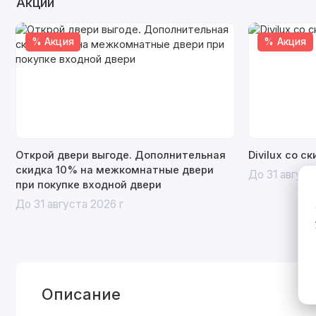
Акции
% Акция
% Акция
Открой двери выгоде. Дополнительная
Divilux со с
скидка 10% на межкомнатные двери
До 31 август
при покупке входной двери
До 31 августа 2026 г
Описание