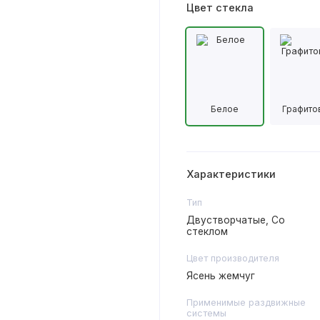
Цвет стекла
Белое
Графито
Характеристики
Тип
Двустворчатые, Со
стеклом
Цвет производителя
Ясень жемчуг
Применимые раздвижные
системы