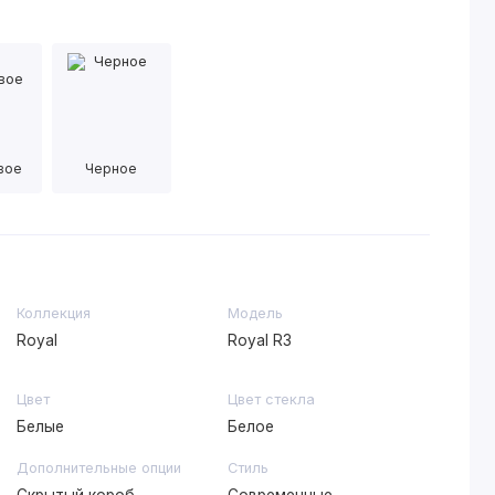
вое
Черное
Коллекция
Модель
Royal
Royal R3
Цвет
Цвет стекла
Белые
Белое
Дополнительные опции
Стиль
Скрытый короб,
Современные