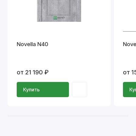
Novella N40
Nove
от 21 190 ₽
от 1
Купить
Ку