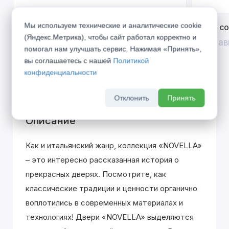
Мы используем технические и аналитические cookie
Открой двери выгоде. Дополнительная
Divilux 
(Яндекс.Метрика), чтобы сайт работал корректно и
скидка 10% на межкомнатные двери при
До 31 ав
помогал нам улучшать сервис. Нажимая «Принять»,
покупке входной двери
вы соглашаетесь с нашей
Политикой
До 31 августа 2026 г
конфиденциальности
Отклонить
Принять
Описание
Как и итальянский жанр, коллекция «NOVELLA»
– это интересно рассказанная история о
прекрасных дверях. Посмотрите, как
классические традиции и ценности органично
воплотились в современных материалах и
технологиях! Двери «NOVELLA» выделяютcя